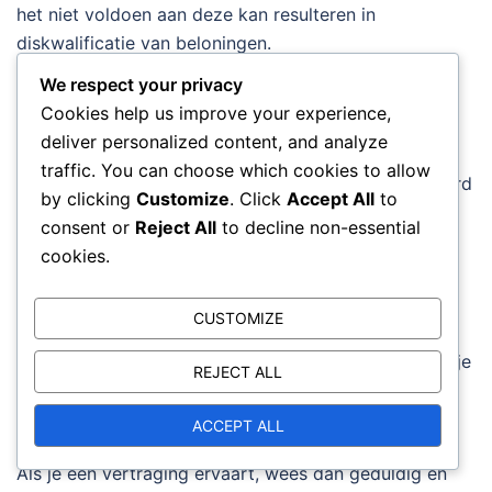
het niet voldoen aan deze kan resulteren in
diskwalificatie van beloningen.
We respect your privacy
Om verwarring te voorkomen, lees je de
Cookies help us improve your experience,
evenementrichtlijnen die in-game of op officiële
deliver personalized content, and analyze
forums worden verstrekt grondig door. Houd ook
traffic. You can choose which cookies to allow
eventuele wijzigingen in de regels bij om geïnformeerd
by clicking
Customize
. Click
Accept All
to
en voorbereid te blijven.
consent or
Reject All
to decline non-essential
cookies.
Vertragingen in prijsuitdeling
Vertragingen in de prijsuitdeling kunnen optreden,
CUSTOMIZE
waardoor spelers zich zorgen maken over hun
beloningen. Soms kunnen prijzen langer duren om in je
REJECT ALL
inventaris te verschijnen dan verwacht, wat leidt tot
onzekerheid over of je ze succesvol hebt geclaimd.
ACCEPT ALL
Als je een vertraging ervaart, wees dan geduldig en