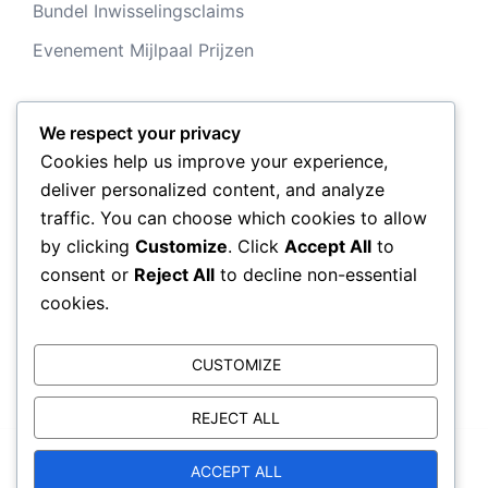
Bundel Inwisselingsclaims
Evenement Mijlpaal Prijzen
We respect your privacy
Archief
Cookies help us improve your experience,
deliver personalized content, and analyze
March 2026
traffic. You can choose which cookies to allow
by clicking
Customize
. Click
Accept All
to
February 2026
consent or
Reject All
to decline non-essential
cookies.
CUSTOMIZE
REJECT ALL
© 2026 reignofthunder.com. Proudly powered by
ACCEPT ALL